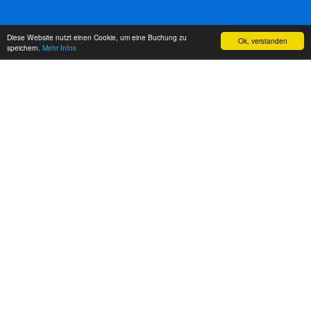
Diese Website nutzt einen Cookie, um eine Buchung zu
Ok, verstanden
speichern.
Mehr Infos
tennishalle bemerode
Bodenbelag
Velour-Teppichboden Nutzung mit
hellen, profillosen Hallenschuhen
.
Licht